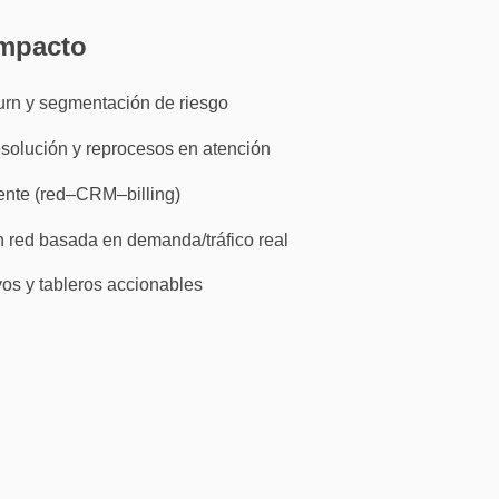
mpacto
rn y segmentación de riesgo
solución y reprocesos en atención
iente (red–CRM–billing)
n red basada en demanda/tráfico real
os y tableros accionables